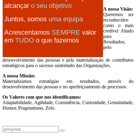
alcançar
o seu objetivo
A nossa Visão:
Queremos ser
Juntos, somos
uma equipa
reconhecidos
como o mais
credível Aliado
Acrescentamos
SEMPRE
valor
para
em
TUDO
o que fazemos
Resultados,
pelo
desenvolvimento das pessoas e pela materialização de contributos
estratégicos para o sucesso sustentado das Organizações.
A nossa Missão:
Materializamos estratégias em resultados, através do
desenvolvimento das pessoas e no aperfeiçoamento de processos.
Os Valores com que nos identificamos:
Adaptabilidade, Agilidade, Consistência, Curiosidade, Genuinidade,
Humor, Pragmatismo, Zelo.